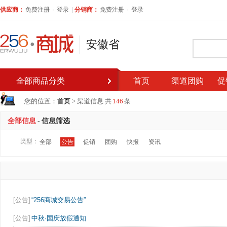
您的位置：
首页
> 渠道信息 共
146
条
全部信息
-
信息筛选
类型：
全部
公告
促销
团购
快报
资讯
[公告]
“256商城交易公告”
[公告]
中秋·国庆放假通知