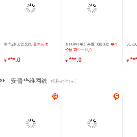
室内2芯皮线光缆
量大从优
百兆单模单纤外置电源收发
单个
SC-S
价格 两个一对拍
***.0
***.0
**
￥
￥
￥
安普华维网线
8F