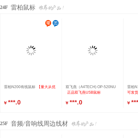
雷柏鼠标
24F
雷柏N200有线鼠标
【量大从优
双飞燕（A4TECH) OP-520NU
雷柏N1
正品双飞燕USB鼠标
可发
***.0
***.0
**
￥
￥
￥
音频/音响线周边线材
25F