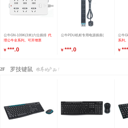
公牛GN-109K(3米)六位插排
代
公牛PDU机柜专用电源插座(
公牛GN
理公牛全系列。可开增票
系列
***.0
***.0
**
￥
￥
￥
罗技键鼠
2F