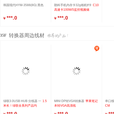
韩国现代HYM-3588(8G) 黑色
朗科手机内存卡32g相机tf卡
C10
高速卡100M/S监控视频储
***.0
***.0
￥
￥
转换器周边线材
35F
绿联3.0USB HUB 分线器 一
1.5
MINI DP转VGA转换器
苹果笔记
串口线
米长！绿联全系列产品均
本转VGA高清线
CM
***.0
***.0
**