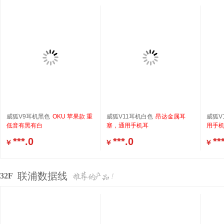
威狐V9耳机黑色
OKU 苹果款 重
威狐V11耳机白色
昂达金属耳
威狐V
低音有黑有白
塞，通用手机耳
用手
***.0
***.0
**
￥
￥
￥
联浦数据线
32F