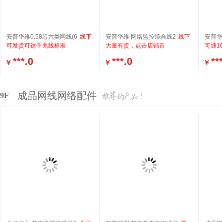
安普华维0.58芯六类网线(6
线下
安普华维 网络监控综合线2
线下
安普华
可发货可达千兆线标准
大量有货，点击店铺首
可通1
***.0
***.0
**
￥
￥
￥
成品网线网络配件
9F