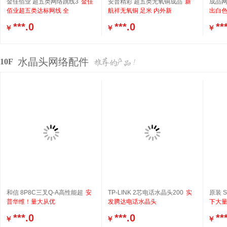
金佳佰业 超五类网络跳线3
金佳
安普精彩 超五类无氧铜成品
新
成品网
佰业超五类达标网线 全
航祥无氧铜 足米 内外新
出白
***.0
***.0
**
￥
￥
￥
水晶头网络配件
10F
和信 8P8C三叉Q-A高性能超
安
TP-LINK 2芯电话水晶头200
实
原装 
普华维！量大从优
发腾达电话水晶头
下大
***.0
***.0
**
￥
￥
￥