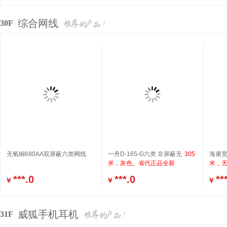
综合网线
30F
无氧铜680AA双屏蔽六类网线
一舟D-165-G六类 非屏蔽无
305
海康宽
米，灰色。省代正品全新
米，无
***.0
***.0
**
￥
￥
￥
威狐手机耳机
31F