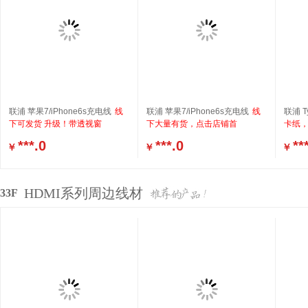
联浦 苹果7/iPhone6s充电线
线
联浦 苹果7/iPhone6s充电线
线
联浦 T
下可发货 升级！带透视窗
下大量有货，点击店铺首
卡纸，
***.0
***.0
**
￥
￥
￥
HDMI系列周边线材
33F