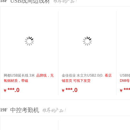
USB线周边线材
18F
网都USB延长线 3米
品牌线，无
金佳佰业 水立方USB2.0(0.
看店
USB
氧铜材质，带磁
铺首页 可线下发货
DMI母
***.0
***.0
**
￥
￥
￥
中控考勤机
19F