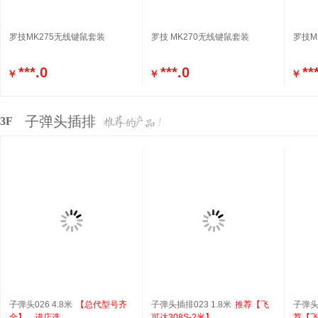
罗技MK275无线键鼠套装
罗技 MK270无线键鼠套装
罗技M
***.0
***.0
**
￥
￥
￥
子弹头插排
3F
子弹头026 4.8米
【总代型号齐
子弹头插排023 1.8米
推荐【飞
子弹头T
全】，进店选
可达308S-2米】，
荐【飞