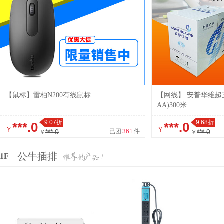
【鼠标】雷柏N200有线鼠标
【网线】 安普华维超五
AA)300米
9.07折
9.68折
***.0
***.0
￥
￥
***.0
已团
361
件
***.0
￥
￥
公牛插排
1F