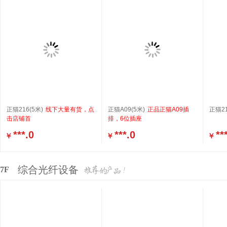
正猫216(5米)
线下大量有货，点
正猫A09(5米)
正品正猫A09插
正猫21
击店铺首
排，6位插座
***.0
***.0
**
￥
￥
￥
综合光纤设备
7F