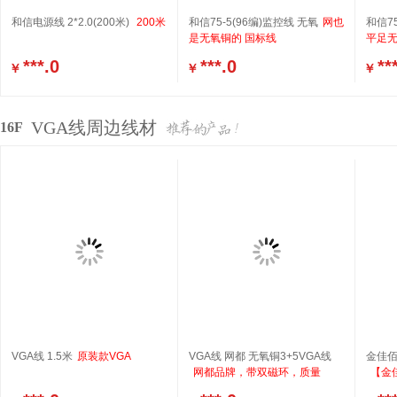
和信电源线 2*2.0(200米)
200米
和信75-5(96编)监控线 无氧
网也
和信75
是无氧铜的 国标线
平足无
***.0
***.0
**
￥
￥
￥
VGA线周边线材
16F
VGA线 1.5米
原装款VGA
VGA线 网都 无氧铜3+5VGA线
金佳佰
网都品牌，带双磁环，质量
【金佳