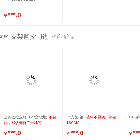
***.0
￥
支架监控周边
29F
道路监控立杆(3米/含地龙)
不包
04支架(银)
镀锡不易锈！热销！
04万
邮，默认无臂不含地笼
16CM左
***.0
***.0
**
￥
￥
￥