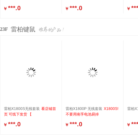
***.0
***.0
**
￥
￥
￥
雷柏键鼠
23F
雷柏X1800S无线套装
看店铺首
雷柏X1800P 无线套装
X1800S!
雷柏X1
页 可线下发货 【
不要用南孚电池易掉
***.0
***.0
**
￥
￥
￥